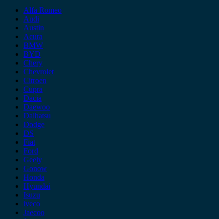
Alfa Romeo
Audi
Austin
Acura
BMW
BYD
Chery
Chevrolet
Citroen
Cupra
Dacia
Daewoo
Daihatsu
Dodge
DS
Fiat
Ford
Geely
Gonow
Honda
Hyundai
Isuzu
iveco
Jaecoo