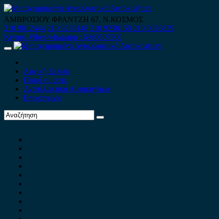
Skip
to
ΑΜΒΡΟΣΙΟΥ ΦΡΑΝΤΖΗ 67, Ν.ΚΟΣΜΟΣ
content
210 9012444
210 9239148
210 9238158
210 9026839
Κινητό-Viber-whatsapp : 6980507900
Primary
Menu
Αρχική Σελίδα
Ποιοί είμαστε
Ανταλλακτικά Αυτοκινήτων
Επικοινωνία