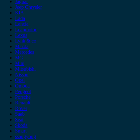
Jaguar
Jeep Chrysler
KIA
Lada
Lancia
Leapmotor
Lexus
Lynk & co
Mazda
Mercedes
MG
Mini
Mitsubishi
Nissan
Opel
Omoda
Peugeot
Porsche
Renault
Rover
Saab
Seat
Skoda
Smart
ssangyong