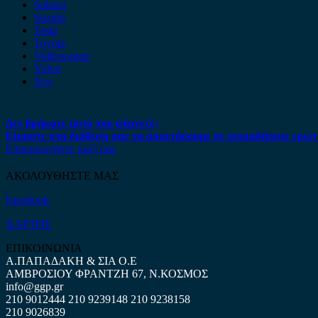
Subaru
Suzuki
Tesla
Toyota
Volkswagen
Volvo
Xev
Δεν βρήκατε αυτό που ψάχνετε;
Είμαστε στη διάθεση σας να απαντήσουμε σε οποιαδήποτε ερώτ
Επικοινωνήστε μαζί μας
ΑΚΟΛΟΥΘΗΣΤΕ ΜΑΣ
Facebook
ΧΑΡΤΗΣ
ΕΠΙΚΟΙΝΩΝΙΑ
Α.ΠΑΠΑΔΑΚΗ & ΣΙΑ Ο.Ε
ΑΜΒΡΟΣΙΟΥ ΦΡΑΝΤΖΗ 67, Ν.ΚΟΣΜΟΣ
info@ggp.gr
210 9012444
210 9239148
210 9238158
210 9026839