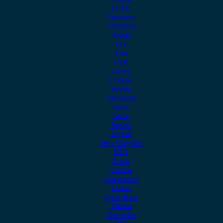
Dacia
Daewoo
Daihatsu
Dodge
DS
Fiat
Ford
Geely
Gonow
Honda
Hyundai
Isuzu
iveco
Jaecoo
Jaguar
Jeep Chrysler
KIA
Lada
Lancia
Leapmotor
Lexus
Lynk & co
Mazda
Mercedes