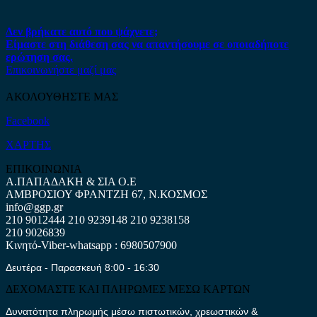
Δεν βρήκατε αυτό που ψάχνετε;
Είμαστε στη διάθεση σας να απαντήσουμε σε οποιαδήποτε
ερώτηση σας.
Επικοινωνήστε μαζί μας
ΑΚΟΛΟΥΘΗΣΤΕ ΜΑΣ
Facebook
ΧΑΡΤΗΣ
ΕΠΙΚΟΙΝΩΝΙΑ
Α.ΠΑΠΑΔΑΚΗ & ΣΙΑ Ο.Ε
ΑΜΒΡΟΣΙΟΥ ΦΡΑΝΤΖΗ 67, Ν.ΚΟΣΜΟΣ
info@ggp.gr
210 9012444
210 9239148
210 9238158
210 9026839
Κινητό-Viber-whatsapp : 6980507900
Δευτέρα - Παρασκευή 8:00 - 16:30
ΔΕΧΟΜΑΣΤΕ ΚΑΙ ΠΛΗΡΩΜΕΣ ΜΕΣΩ ΚΑΡΤΩΝ
Δυνατότητα πληρωμής μέσω πιστωτικών, χρεωστικών &