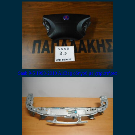
Saab 9-5 1998-2010 AirBag οδηγού με χειριστήρια