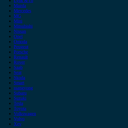
Lynk & co
Mazda
Mercedes
MG
Mini
Mitsubishi
Nissan
Opel
Omoda
Peugeot
Porsche
Renault
Rover
Saab
Seat
Skoda
Smart
ssangyong
Subaru
Suzuki
Tesla
Toyota
Volkswagen
Volvo
Xev