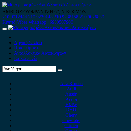
Skip
to
ΑΜΒΡΟΣΙΟΥ ΦΡΑΝΤΖΗ 67, Ν.ΚΟΣΜΟΣ
content
210 9012444
210 9239148
210 9238158
210 9026839
Κινητό-Viber-whatsapp : 6980507900
Primary
Menu
Αρχική Σελίδα
Ποιοί είμαστε
Ανταλλακτικά Αυτοκινήτων
Επικοινωνία
Alfa Romeo
Audi
Austin
Acura
BMW
BYD
Chery
Chevrolet
Citroen
Cupra