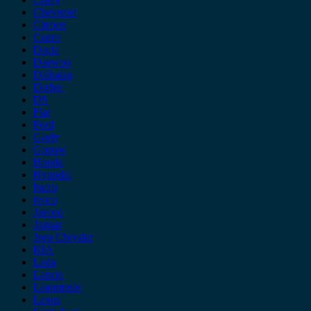
Chevrolet
Citroen
Cupra
Dacia
Daewoo
Daihatsu
Dodge
DS
Fiat
Ford
Geely
Gonow
Honda
Hyundai
Isuzu
iveco
Jaecoo
Jaguar
Jeep Chrysler
KIA
Lada
Lancia
Leapmotor
Lexus