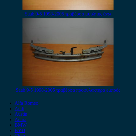
Saab 9-5 1998-2005 τραβέρσα μετώπης άνω
Saab 9-5 1998-2005 τραβέρσα προφυλακτήρα εμπρός
Alfa Romeo
Audi
Austin
Acura
BMW
BYD
Chery