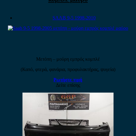
SAAB 9-5 1998-2010
Μετόπη – μούρη εμπρός κομπλέ
(Καπό, φτερά, φανάρια, προφυλακτήρας, ψυγεία)
Ρωτήστε τιμή
Δείτε επίσης