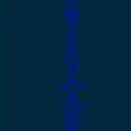
Dacia
Daewoo
Daihatsu
Dodge
DS
Fiat
Ford
Geely
Gonow
Honda
Hyundai
Isuzu
iveco
Jaecoo
Jaguar
Jeep Chrysler
KIA
Lada
Lancia
Leapmotor
Lexus
Lynk & co
Mazda
Mercedes