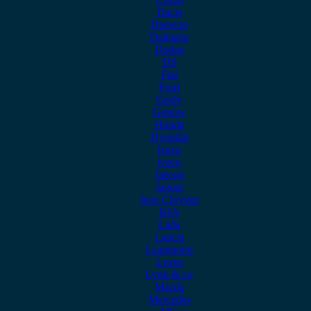
Dacia
Daewoo
Daihatsu
Dodge
DS
Fiat
Ford
Geely
Gonow
Honda
Hyundai
Isuzu
iveco
Jaecoo
Jaguar
Jeep Chrysler
KIA
Lada
Lancia
Leapmotor
Lexus
Lynk & co
Mazda
Mercedes