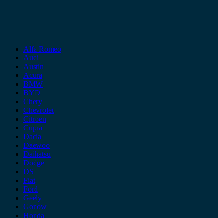
Alfa Romeo
Audi
Austin
Acura
BMW
BYD
Chery
Chevrolet
Citroen
Cupra
Dacia
Daewoo
Daihatsu
Dodge
DS
Fiat
Ford
Geely
Gonow
Honda