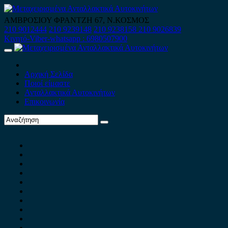
Skip
to
ΑΜΒΡΟΣΙΟΥ ΦΡΑΝΤΖΗ 67, Ν.ΚΟΣΜΟΣ
content
210 9012444
210 9239148
210 9238158
210 9026839
Κινητό-Viber-whatsapp : 6980507900
Primary
Menu
Αρχική Σελίδα
Ποιοί είμαστε
Ανταλλακτικά Αυτοκινήτων
Επικοινωνία