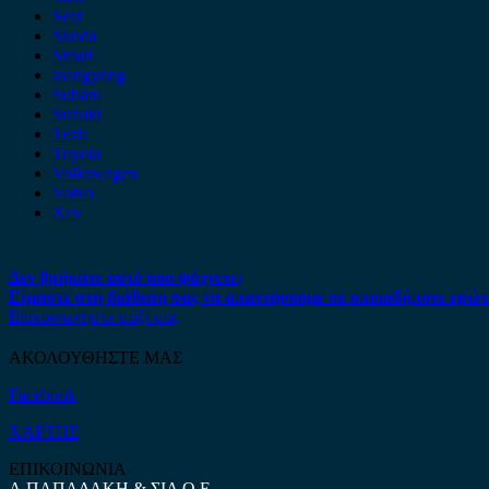
Seat
Skoda
Smart
ssangyong
Subaru
Suzuki
Tesla
Toyota
Volkswagen
Volvo
Xev
Δεν βρήκατε αυτό που ψάχνετε;
Είμαστε στη διάθεση σας να απαντήσουμε σε οποιαδήποτε ερώτ
Επικοινωνήστε μαζί μας
ΑΚΟΛΟΥΘΗΣΤΕ ΜΑΣ
Facebook
ΧΑΡΤΗΣ
ΕΠΙΚΟΙΝΩΝΙΑ
Α.ΠΑΠΑΔΑΚΗ & ΣΙΑ Ο.Ε