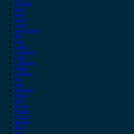
Hyundai
Isuzu
iveco
Jaecoo
Jaguar
Jeep Chrysler
KIA
Lada
Lancia
Leapmotor
Lexus
Lynk & co
Mazda
Mercedes
MG
Mini
Mitsubishi
Nissan
Opel
Omoda
Peugeot
Porsche
Renault
Rover
Saab