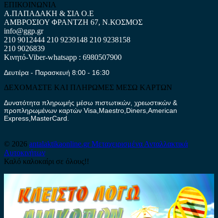
ΕΠΙΚΟΙΝΩΝΙΑ
Α.ΠΑΠΑΔΑΚΗ & ΣΙΑ Ο.Ε
ΑΜΒΡΟΣΙΟΥ ΦΡΑΝΤΖΗ 67, Ν.ΚΟΣΜΟΣ
info@ggp.gr
210 9012444
210 9239148
210 9238158
210 9026839
Κινητό-Viber-whatsapp : 6980507900
Δευτέρα - Παρασκευή 8:00 - 16:30
ΔΕΧΟΜΑΣΤΕ ΚΑΙ ΠΛΗΡΩΜΕΣ ΜΕΣΩ ΚΑΡΤΩΝ
Δυνατότητα πληρωμής μέσω πιστωτικών, χρεωστικών &
προπληρωμένων καρτών Visa,Maestro,Diners,American
Express,MasterCard.
© 2026
antalaktikaonline.gr
Μεταχειρισμένα Ανταλλακτικά
Αυτοκινήτων
Καλό καλοκαίρι σε όλους!!