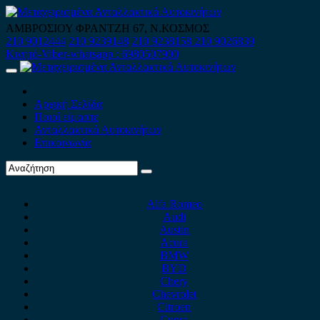
Skip
to
ΑΜΒΡΟΣΙΟΥ ΦΡΑΝΤΖΗ 67, Ν.ΚΟΣΜΟΣ
content
210 9012444
210 9239148
210 9238158
210 9026839
Κινητό-Viber-whatsapp : 6980507900
Primary
Menu
Αρχική Σελίδα
Ποιοί είμαστε
Ανταλλακτικά Αυτοκινήτων
Επικοινωνία
Alfa Romeo
Audi
Austin
Acura
BMW
BYD
Chery
Chevrolet
Citroen
Cupra