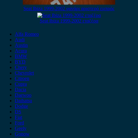
Seat Ibiza 1999-2002 φανάρι αριστερό εμπρός
Seat Ibiza 1999-2002 εταζέρα
Alfa Romeo
Audi
Austin
Acura
BMW
BYD
Chery
Chevrolet
Citroen
Cupra
Dacia
Daewoo
Daihatsu
Dodge
DS
Fiat
Ford
Geely
Gonow