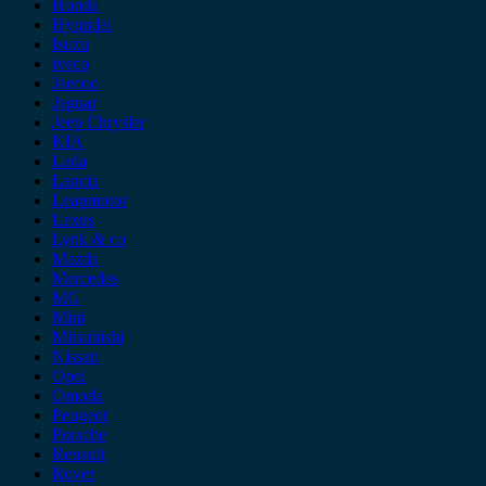
Honda
Hyundai
Isuzu
iveco
Jaecoo
Jaguar
Jeep Chrysler
KIA
Lada
Lancia
Leapmotor
Lexus
Lynk & co
Mazda
Mercedes
MG
Mini
Mitsubishi
Nissan
Opel
Omoda
Peugeot
Porsche
Renault
Rover