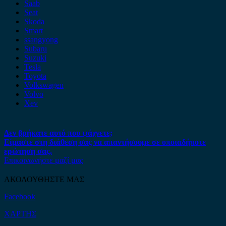
Saab
Seat
Skoda
Smart
ssangyong
Subaru
Suzuki
Tesla
Toyota
Volkswagen
Volvo
Xev
Δεν βρήκατε αυτό που ψάχνετε;
Είμαστε στη διάθεση σας να απαντήσουμε σε οποιαδήποτε
ερώτηση σας.
Επικοινωνήστε μαζί μας
ΑΚΟΛΟΥΘΗΣΤΕ ΜΑΣ
Facebook
ΧΑΡΤΗΣ