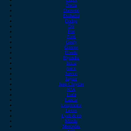
Dacia
Daewoo
Daihatsu
Dodge
DS
Fiat
Ford
Geely
Gonow
Honda
Hyundai
Isuzu
iveco
Jaecoo
Jaguar
Jeep Chrysler
KIA
Lada
Lancia
Leapmotor
Lexus
Lynk & co
Mazda
Mercedes