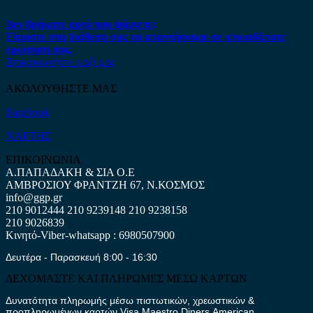
Δεν βρήκατε αυτό που ψάχνετε;
Είμαστε στη διάθεση σας να απαντήσουμε σε οποιαδήποτε
ερώτηση σας.
Επικοινωνήστε μαζί μας
ΑΚΟΛΟΥΘΗΣΤΕ ΜΑΣ
Facebook
ΧΑΡΤΗΣ
ΕΠΙΚΟΙΝΩΝΙΑ
Α.ΠΑΠΑΔΑΚΗ & ΣΙΑ Ο.Ε
ΑΜΒΡΟΣΙΟΥ ΦΡΑΝΤΖΗ 67, Ν.ΚΟΣΜΟΣ
info@ggp.gr
210 9012444
210 9239148
210 9238158
210 9026839
Κινητό-Viber-whatsapp : 6980507900
Δευτέρα - Παρασκευή 8:00 - 16:30
ΔΕΧΟΜΑΣΤΕ ΚΑΙ ΠΛΗΡΩΜΕΣ ΜΕΣΩ ΚΑΡΤΩΝ
Δυνατότητα πληρωμής μέσω πιστωτικών, χρεωστικών &
προπληρωμένων καρτών Visa,Maestro,Diners,American