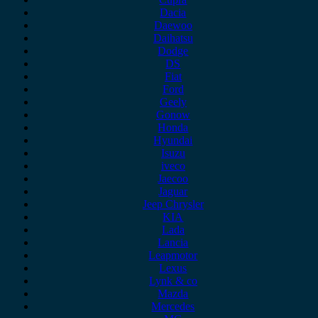
Dacia
Daewoo
Daihatsu
Dodge
DS
Fiat
Ford
Geely
Gonow
Honda
Hyundai
Isuzu
iveco
Jaecoo
Jaguar
Jeep Chrysler
KIA
Lada
Lancia
Leapmotor
Lexus
Lynk & co
Mazda
Mercedes