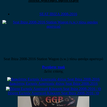
SEAT IBIZA 2008-2016
Seat Ibiza 2008-2016 Station Wagon (s.w.) πίσω φανάρι αριστερό
Ρωτήστε τιμή
Δείτε επίσης
Διακόπτης Εμπρός Αριστερός 4πλος Seat Ibiza 2008-2016
Πόρτα Εμπρός Αριστερή Κόκκινη Seat Ibiza 2008-2016 / Θ