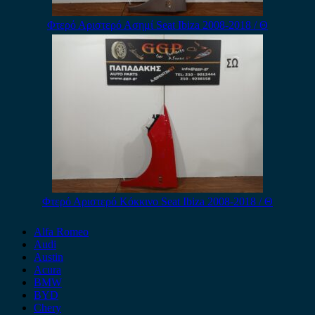
Φτερό Αριστερό Ασημί Seat Ibiza 2008-2018 / Θ
Φτερό Αριστερό Κόκκινο Seat Ibiza 2008-2018 / Θ
Alfa Romeo
Audi
Austin
Acura
BMW
BYD
Chery