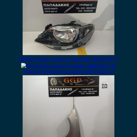
Φανάρι Εμπρός Αριστερό Seat Ibiza 2008-2012/ Ε
Φτερό Δεξί Κόκκινο Seat Ibiza 2008-2018 / Θ