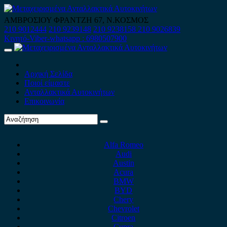
Skip
to
ΑΜΒΡΟΣΙΟΥ ΦΡΑΝΤΖΗ 67, Ν.ΚΟΣΜΟΣ
content
210 9012444
210 9239148
210 9238158
210 9026839
Κινητό-Viber-whatsapp : 6980507900
Primary
Menu
Αρχική Σελίδα
Ποιοί είμαστε
Ανταλλακτικά Αυτοκινήτων
Επικοινωνία
Alfa Romeo
Audi
Austin
Acura
BMW
BYD
Chery
Chevrolet
Citroen
Cupra