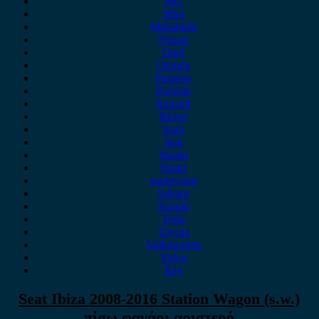
MG
Mini
Mitsubishi
Nissan
Opel
Omoda
Peugeot
Porsche
Renault
Rover
Saab
Seat
Skoda
Smart
ssangyong
Subaru
Suzuki
Tesla
Toyota
Volkswagen
Volvo
Xev
Seat Ibiza 2008-2016 Station Wagon (s.w.)
πίσω φανάρι αριστερό