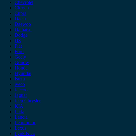
Chevrolet
Citroen
Cupra
Dacia
Daewoo
Daihatsu
Dodge
DS
Fiat
Ford
Geely
Gonow
Honda
Hyundai
Isuzu
iveco
Jaecoo
Jaguar
Jeep Chrysler
KIA
Lada
Lancia
Leapmotor
Lexus
Lynk & co