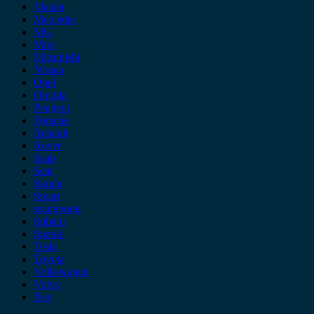
Mazda
Mercedes
MG
Mini
Mitsubishi
Nissan
Opel
Omoda
Peugeot
Porsche
Renault
Rover
Saab
Seat
Skoda
Smart
ssangyong
Subaru
Suzuki
Tesla
Toyota
Volkswagen
Volvo
Xev