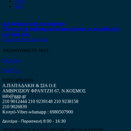
Volvo
Xev
Δεν βρήκατε αυτό που ψάχνετε;
Είμαστε στη διάθεση σας να απαντήσουμε σε οποιαδήποτε
ερώτηση σας.
Επικοινωνήστε μαζί μας
ΑΚΟΛΟΥΘΗΣΤΕ ΜΑΣ
Facebook
ΧΑΡΤΗΣ
ΕΠΙΚΟΙΝΩΝΙΑ
Α.ΠΑΠΑΔΑΚΗ & ΣΙΑ Ο.Ε
ΑΜΒΡΟΣΙΟΥ ΦΡΑΝΤΖΗ 67, Ν.ΚΟΣΜΟΣ
info@ggp.gr
210 9012444
210 9239148
210 9238158
210 9026839
Κινητό-Viber-whatsapp : 6980507900
Δευτέρα - Παρασκευή 8:00 - 16:30
ΔΕΧΟΜΑΣΤΕ ΚΑΙ ΠΛΗΡΩΜΕΣ ΜΕΣΩ ΚΑΡΤΩΝ