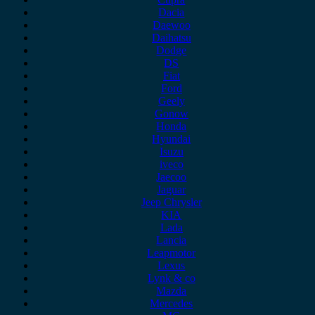
Dacia
Daewoo
Daihatsu
Dodge
DS
Fiat
Ford
Geely
Gonow
Honda
Hyundai
Isuzu
iveco
Jaecoo
Jaguar
Jeep Chrysler
KIA
Lada
Lancia
Leapmotor
Lexus
Lynk & co
Mazda
Mercedes