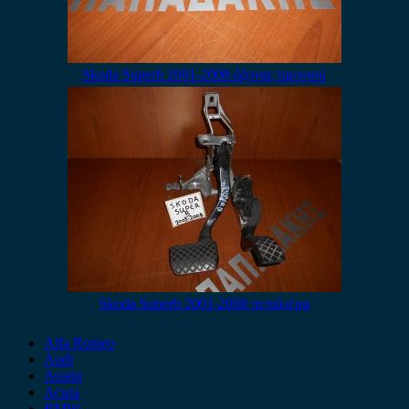
Skoda Superb 2001-2008 άξονας τιμονιού
Skoda Superb 2001-2008 πεταλιέρα
Alfa Romeo
Audi
Austin
Acura
BMW