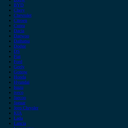
BYD
Chery
Chevrolet
Citroen
Cupra
Dacia
Daewoo
Daihatsu
Dodge
DS
Fiat
Ford
Geely
Gonow
Honda
Hyundai
Isuzu
iveco
Jaecoo
Jaguar
Jeep Chrysler
KIA
Lada
Lancia