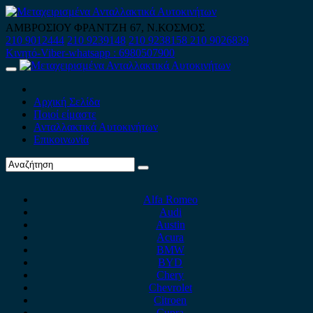
Skip
to
ΑΜΒΡΟΣΙΟΥ ΦΡΑΝΤΖΗ 67, Ν.ΚΟΣΜΟΣ
content
210 9012444
210 9239148
210 9238158
210 9026839
Κινητό-Viber-whatsapp : 6980507900
Primary
Menu
Αρχική Σελίδα
Ποιοί είμαστε
Ανταλλακτικά Αυτοκινήτων
Επικοινωνία
Alfa Romeo
Audi
Austin
Acura
BMW
BYD
Chery
Chevrolet
Citroen
Cupra