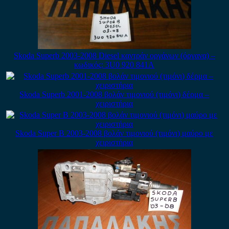
Skoda Superb 2003-2008 Diesel καντράν οργάνων (όργανα) –
κωδικός: 3U0 920 841A
Skoda Superb 2001-2008 βολάν τιμονιού (τιμόνι) δέρμα –
χειριστήρια
Skoda Super B 2003-2008 βολάν τιμονιού (τιμόνι) μαύρο με
χειριστήρια