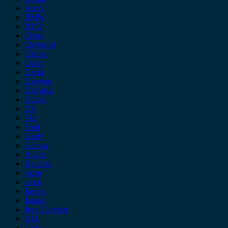
Acura
BMW
BYD
Chery
Chevrolet
Citroen
Cupra
Dacia
Daewoo
Daihatsu
Dodge
DS
Fiat
Ford
Geely
Gonow
Honda
Hyundai
Isuzu
iveco
Jaecoo
Jaguar
Jeep Chrysler
KIA
Lada