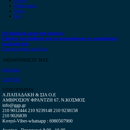
Toyota
Volkswagen
Volvo
Xev
Δεν βρήκατε αυτό που ψάχνετε;
Είμαστε στη διάθεση σας να απαντήσουμε σε οποιαδήποτε
ερώτηση σας.
Επικοινωνήστε μαζί μας
ΑΚΟΛΟΥΘΗΣΤΕ ΜΑΣ
Facebook
ΧΑΡΤΗΣ
ΕΠΙΚΟΙΝΩΝΙΑ
Α.ΠΑΠΑΔΑΚΗ & ΣΙΑ Ο.Ε
ΑΜΒΡΟΣΙΟΥ ΦΡΑΝΤΖΗ 67, Ν.ΚΟΣΜΟΣ
info@ggp.gr
210 9012444
210 9239148
210 9238158
210 9026839
Κινητό-Viber-whatsapp : 6980507900
Δευτέρα - Παρασκευή 8:00 - 16:30