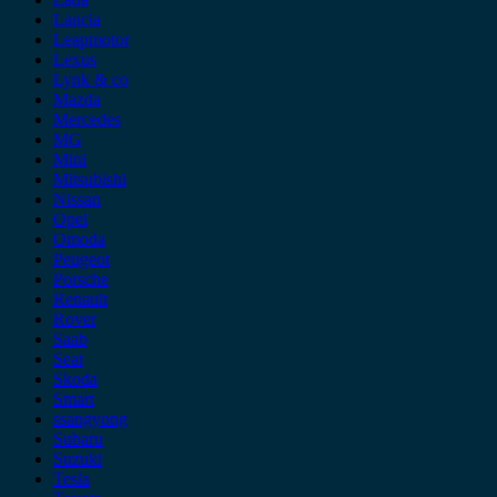
Lancia
Leapmotor
Lexus
Lynk & co
Mazda
Mercedes
MG
Mini
Mitsubishi
Nissan
Opel
Omoda
Peugeot
Porsche
Renault
Rover
Saab
Seat
Skoda
Smart
ssangyong
Subaru
Suzuki
Tesla