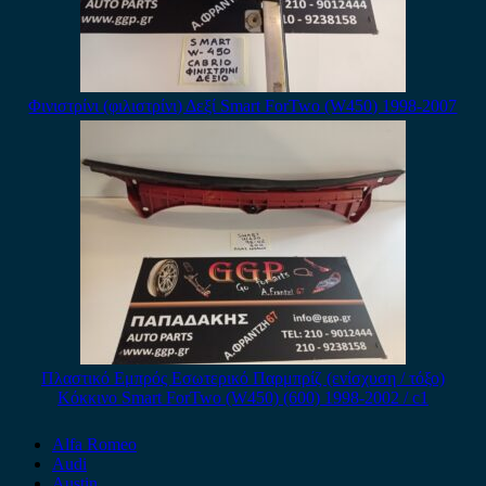
Φινιστρίνι (φιλιστρίνι) Δεξί Smart ForTwo (W450) 1998-2007
Πλαστικό Εμπρός Εσωτερικό Παρμπρίζ (ενίσχυση / τόξο)
Κόκκινο Smart ForTwo (W450) (600) 1998-2002 / c1
Alfa Romeo
Audi
Austin