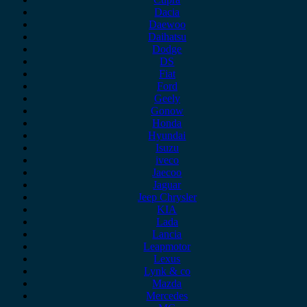
Dacia
Daewoo
Daihatsu
Dodge
DS
Fiat
Ford
Geely
Gonow
Honda
Hyundai
Isuzu
iveco
Jaecoo
Jaguar
Jeep Chrysler
KIA
Lada
Lancia
Leapmotor
Lexus
Lynk & co
Mazda
Mercedes