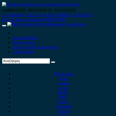
Skip
to
ΑΜΒΡΟΣΙΟΥ ΦΡΑΝΤΖΗ 67, Ν.ΚΟΣΜΟΣ
content
210 9012444
210 9239148
210 9238158
210 9026839
Κινητό-Viber-whatsapp : 6980507900
Primary
Menu
Αρχική Σελίδα
Ποιοί είμαστε
Ανταλλακτικά Αυτοκινήτων
Επικοινωνία
Alfa Romeo
Audi
Austin
Acura
BMW
BYD
Chery
Chevrolet
Citroen
Cupra