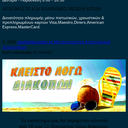
ΔΕΧΟΜΑΣΤΕ ΚΑΙ ΠΛΗΡΩΜΕΣ ΜΕΣΩ ΚΑΡΤΩΝ
Δυνατότητα πληρωμής μέσω πιστωτικών, χρεωστικών &
προπληρωμένων καρτών Visa,Maestro,Diners,American
Express,MasterCard.
© 2026
antalaktikaonline.gr
Μεταχειρισμένα Ανταλλακτικά
Αυτοκινήτων
Καλό καλοκαίρι σε όλους!!
Το κατάστημα μας θα παραμείνει κλειστό
από 10 εώς 21 Αυγούστου λόγω διακοπών.