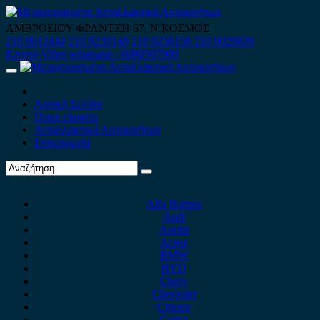
Skip
to
ΑΜΒΡΟΣΙΟΥ ΦΡΑΝΤΖΗ 67, Ν.ΚΟΣΜΟΣ
content
210 9012444
210 9239148
210 9238158
210 9026839
Κινητό-Viber-whatsapp : 6980507900
Primary
Menu
Αρχική Σελίδα
Ποιοί είμαστε
Ανταλλακτικά Αυτοκινήτων
Επικοινωνία
Alfa Romeo
Audi
Austin
Acura
BMW
BYD
Chery
Chevrolet
Citroen
Cupra