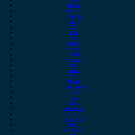
Dacia
Daewoo
Daihatsu
Dodge
DS
Fiat
Ford
Geely
Gonow
Honda
Hyundai
Isuzu
iveco
Jaecoo
Jaguar
Jeep Chrysler
KIA
Lada
Lancia
Leapmotor
Lexus
Lynk & co
Mazda
Mercedes