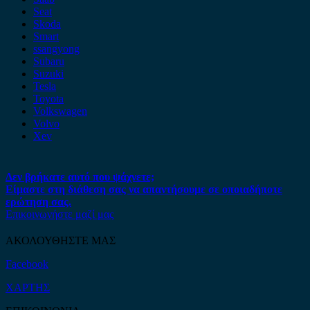
Seat
Skoda
Smart
ssangyong
Subaru
Suzuki
Tesla
Toyota
Volkswagen
Volvo
Xev
Δεν βρήκατε αυτό που ψάχνετε;
Είμαστε στη διάθεση σας να απαντήσουμε σε οποιαδήποτε
ερώτηση σας.
Επικοινωνήστε μαζί μας
ΑΚΟΛΟΥΘΗΣΤΕ ΜΑΣ
Facebook
ΧΑΡΤΗΣ