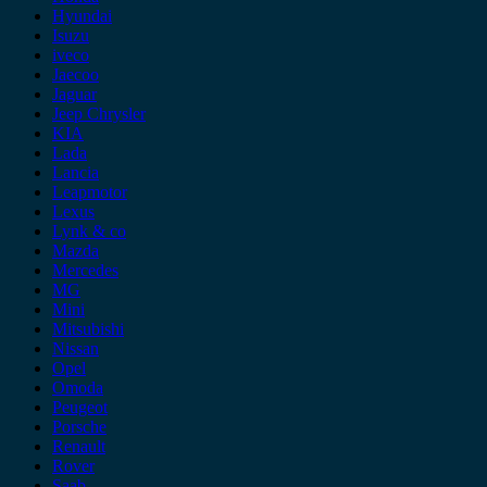
Hyundai
Isuzu
iveco
Jaecoo
Jaguar
Jeep Chrysler
KIA
Lada
Lancia
Leapmotor
Lexus
Lynk & co
Mazda
Mercedes
MG
Mini
Mitsubishi
Nissan
Opel
Omoda
Peugeot
Porsche
Renault
Rover
Saab