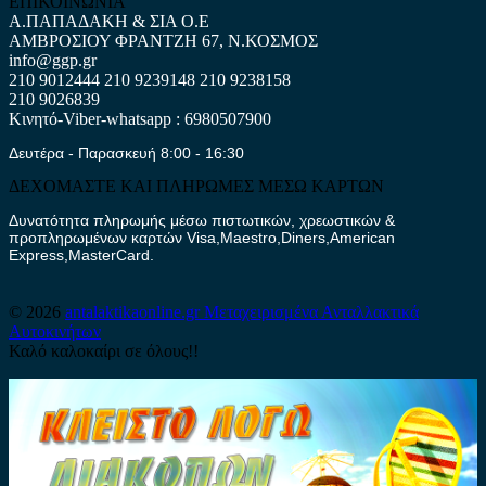
ΕΠΙΚΟΙΝΩΝΙΑ
Α.ΠΑΠΑΔΑΚΗ & ΣΙΑ Ο.Ε
ΑΜΒΡΟΣΙΟΥ ΦΡΑΝΤΖΗ 67, Ν.ΚΟΣΜΟΣ
info@ggp.gr
210 9012444
210 9239148
210 9238158
210 9026839
Κινητό-Viber-whatsapp : 6980507900
Δευτέρα - Παρασκευή 8:00 - 16:30
ΔΕΧΟΜΑΣΤΕ ΚΑΙ ΠΛΗΡΩΜΕΣ ΜΕΣΩ ΚΑΡΤΩΝ
Δυνατότητα πληρωμής μέσω πιστωτικών, χρεωστικών &
προπληρωμένων καρτών Visa,Maestro,Diners,American
Express,MasterCard.
© 2026
antalaktikaonline.gr
Μεταχειρισμένα Ανταλλακτικά
Αυτοκινήτων
Καλό καλοκαίρι σε όλους!!