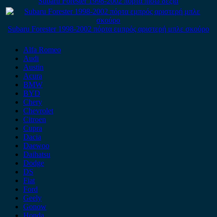
Subaru Forester 1998-2002 πόρτα πίσω δεξιά
Subaru Forester 1998-2002 πόρτα εμπρός αριστερή μπλε σκούρο
Alfa Romeo
Audi
Austin
Acura
BMW
BYD
Chery
Chevrolet
Citroen
Cupra
Dacia
Daewoo
Daihatsu
Dodge
DS
Fiat
Ford
Geely
Gonow
Honda