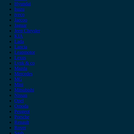
Hyundai
Isuzu
iveco
Jaecoo
Jaguar
Jeep Chrysler
KIA
Lada
Lancia
Leapmotor
Lexus
Lynk & co
Mazda
Mercedes
MG
Mini
Mitsubishi
Nissan
Opel
Omoda
Peugeot
Porsche
Renault
Rover
Saab