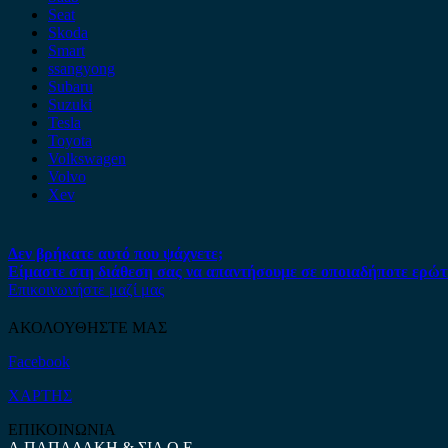
Seat
Skoda
Smart
ssangyong
Subaru
Suzuki
Tesla
Toyota
Volkswagen
Volvo
Xev
Δεν βρήκατε αυτό που ψάχνετε;
Είμαστε στη διάθεση σας να απαντήσουμε σε οποιαδήποτε ερώτ
Επικοινωνήστε μαζί μας
ΑΚΟΛΟΥΘΗΣΤΕ ΜΑΣ
Facebook
ΧΑΡΤΗΣ
ΕΠΙΚΟΙΝΩΝΙΑ
Α.ΠΑΠΑΔΑΚΗ & ΣΙΑ Ο.Ε