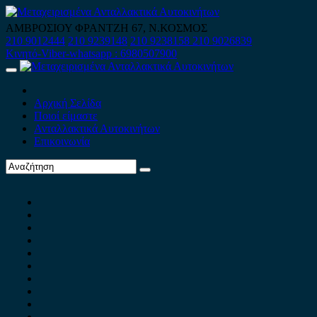
Skip
to
ΑΜΒΡΟΣΙΟΥ ΦΡΑΝΤΖΗ 67, Ν.ΚΟΣΜΟΣ
content
210 9012444
210 9239148
210 9238158
210 9026839
Κινητό-Viber-whatsapp : 6980507900
Primary
Menu
Αρχική Σελίδα
Ποιοί είμαστε
Ανταλλακτικά Αυτοκινήτων
Επικοινωνία