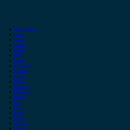
Alfa Romeo
Audi
Austin
Acura
BMW
BYD
Chery
Chevrolet
Citroen
Cupra
Dacia
Daewoo
Daihatsu
Dodge
DS
Fiat
Ford
Geely
Gonow
Honda