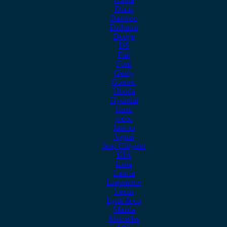
Dacia
Daewoo
Daihatsu
Dodge
DS
Fiat
Ford
Geely
Gonow
Honda
Hyundai
Isuzu
iveco
Jaecoo
Jaguar
Jeep Chrysler
KIA
Lada
Lancia
Leapmotor
Lexus
Lynk & co
Mazda
Mercedes