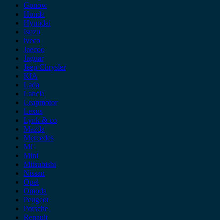
Gonow
Honda
Hyundai
Isuzu
iveco
Jaecoo
Jaguar
Jeep Chrysler
KIA
Lada
Lancia
Leapmotor
Lexus
Lynk & co
Mazda
Mercedes
MG
Mini
Mitsubishi
Nissan
Opel
Omoda
Peugeot
Porsche
Renault