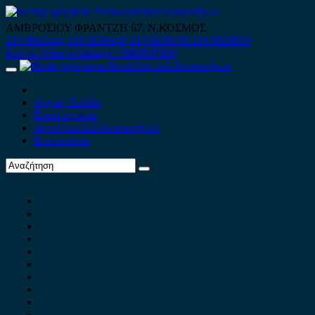
Skip
to
ΑΜΒΡΟΣΙΟΥ ΦΡΑΝΤΖΗ 67, Ν.ΚΟΣΜΟΣ
content
210 9012444
210 9239148
210 9238158
210 9026839
Κινητό-Viber-whatsapp : 6980507900
Primary
Menu
Αρχική Σελίδα
Ποιοί είμαστε
Ανταλλακτικά Αυτοκινήτων
Επικοινωνία