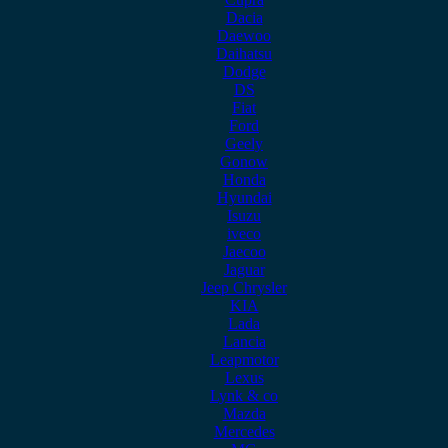
Dacia
Daewoo
Daihatsu
Dodge
DS
Fiat
Ford
Geely
Gonow
Honda
Hyundai
Isuzu
iveco
Jaecoo
Jaguar
Jeep Chrysler
KIA
Lada
Lancia
Leapmotor
Lexus
Lynk & co
Mazda
Mercedes