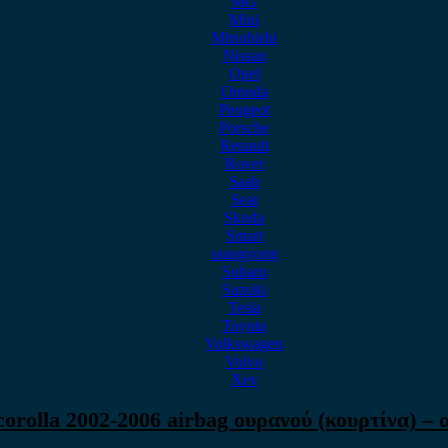
MG
Mini
Mitsubishi
Nissan
Opel
Omoda
Peugeot
Porsche
Renault
Rover
Saab
Seat
Skoda
Smart
ssangyong
Subaru
Suzuki
Tesla
Toyota
Volkswagen
Volvo
Xev
corolla 2002-2006 airbag ουρανού (κουρτίνα) – 