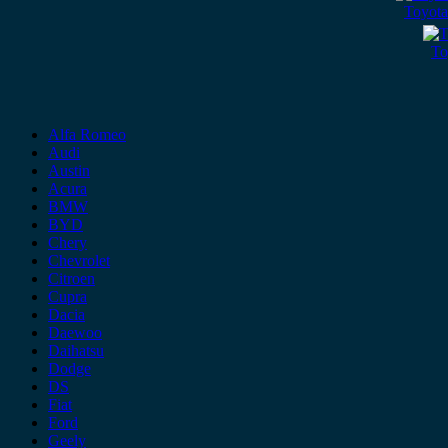
Toyota
To
Alfa Romeo
Audi
Austin
Acura
BMW
BYD
Chery
Chevrolet
Citroen
Cupra
Dacia
Daewoo
Daihatsu
Dodge
DS
Fiat
Ford
Geely