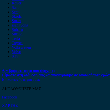
Rover
Saab
Seat
Skoda
Smart
ssangyong
Subaru
Suzuki
Tesla
Toyota
Volkswagen
Volvo
Xev
Δεν βρήκατε αυτό που ψάχνετε;
Είμαστε στη διάθεση σας να απαντήσουμε σε οποιαδήποτε ερώτ
Επικοινωνήστε μαζί μας
ΑΚΟΛΟΥΘΗΣΤΕ ΜΑΣ
Facebook
ΧΑΡΤΗΣ