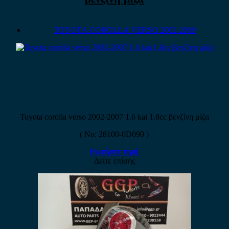
TOYOTA COROLLA VERSO 2002-2009
Toyota corolla verso 2002-2007 1.6 kai 1.8cc βενζίνη μίζα
( No: 28100-0D090 )
Ρωτήστε τιμή
Δείτε επίσης