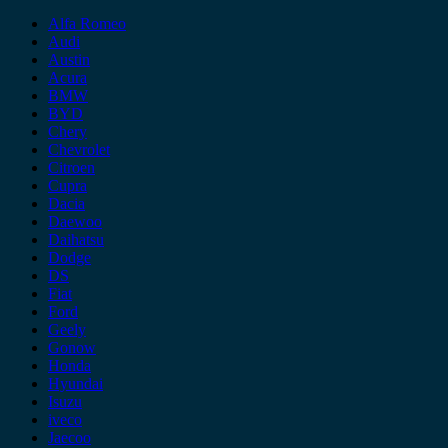
Alfa Romeo
Audi
Austin
Acura
BMW
BYD
Chery
Chevrolet
Citroen
Cupra
Dacia
Daewoo
Daihatsu
Dodge
DS
Fiat
Ford
Geely
Gonow
Honda
Hyundai
Isuzu
iveco
Jaecoo