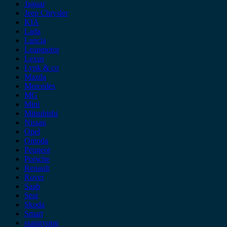
Jaguar
Jeep Chrysler
KIA
Lada
Lancia
Leapmotor
Lexus
Lynk & co
Mazda
Mercedes
MG
Mini
Mitsubishi
Nissan
Opel
Omoda
Peugeot
Porsche
Renault
Rover
Saab
Seat
Skoda
Smart
ssangyong