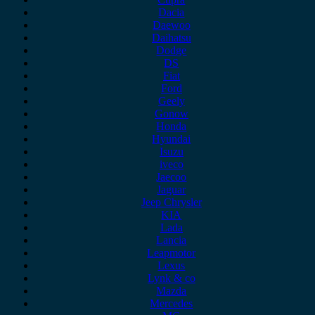
Dacia
Daewoo
Daihatsu
Dodge
DS
Fiat
Ford
Geely
Gonow
Honda
Hyundai
Isuzu
iveco
Jaecoo
Jaguar
Jeep Chrysler
KIA
Lada
Lancia
Leapmotor
Lexus
Lynk & co
Mazda
Mercedes