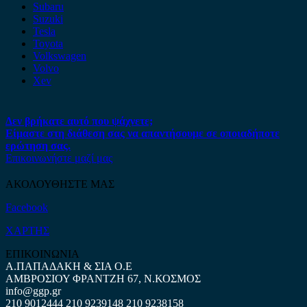
Subaru
Suzuki
Tesla
Toyota
Volkswagen
Volvo
Xev
Δεν βρήκατε αυτό που ψάχνετε;
Είμαστε στη διάθεση σας να απαντήσουμε σε οποιαδήποτε
ερώτηση σας.
Επικοινωνήστε μαζί μας
ΑΚΟΛΟΥΘΗΣΤΕ ΜΑΣ
Facebook
ΧΑΡΤΗΣ
ΕΠΙΚΟΙΝΩΝΙΑ
Α.ΠΑΠΑΔΑΚΗ & ΣΙΑ Ο.Ε
ΑΜΒΡΟΣΙΟΥ ΦΡΑΝΤΖΗ 67, Ν.ΚΟΣΜΟΣ
info@ggp.gr
210 9012444
210 9239148
210 9238158