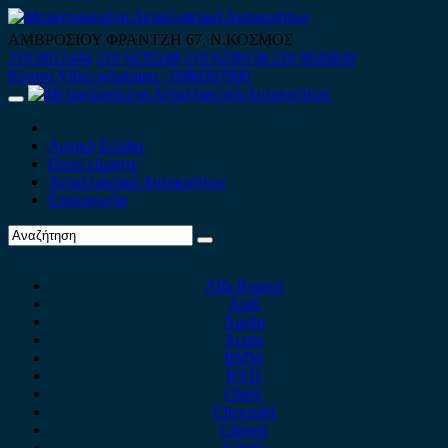
Skip
to
ΑΜΒΡΟΣΙΟΥ ΦΡΑΝΤΖΗ 67, Ν.ΚΟΣΜΟΣ
content
210 9012444
210 9239148
210 9238158
210 9026839
Κινητό-Viber-whatsapp : 6980507900
Primary
Menu
Αρχική Σελίδα
Ποιοί είμαστε
Ανταλλακτικά Αυτοκινήτων
Επικοινωνία
Alfa Romeo
Audi
Austin
Acura
BMW
BYD
Chery
Chevrolet
Citroen
Cupra