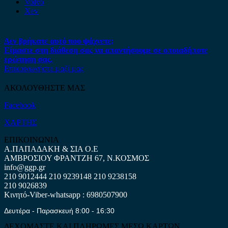
Volvo
Xev
Δεν βρήκατε αυτό που ψάχνετε;
Είμαστε στη διάθεση σας να απαντήσουμε σε οποιαδήποτε
ερώτηση σας.
Επικοινωνήστε μαζί μας
ΑΚΟΛΟΥΘΗΣΤΕ ΜΑΣ
Facebook
ΧΑΡΤΗΣ
ΕΠΙΚΟΙΝΩΝΙΑ
Α.ΠΑΠΑΔΑΚΗ & ΣΙΑ Ο.Ε
ΑΜΒΡΟΣΙΟΥ ΦΡΑΝΤΖΗ 67, Ν.ΚΟΣΜΟΣ
info@ggp.gr
210 9012444
210 9239148
210 9238158
210 9026839
Κινητό-Viber-whatsapp : 6980507900
Δευτέρα - Παρασκευή 8:00 - 16:30
ΔΕΧΟΜΑΣΤΕ ΚΑΙ ΠΛΗΡΩΜΕΣ ΜΕΣΩ ΚΑΡΤΩΝ