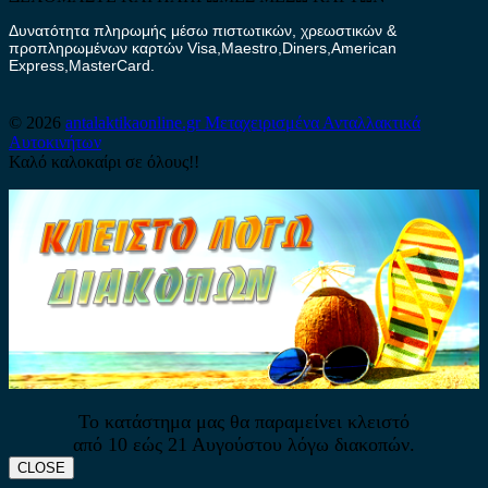
Δυνατότητα πληρωμής μέσω πιστωτικών, χρεωστικών &
προπληρωμένων καρτών Visa,Maestro,Diners,American
Express,MasterCard.
© 2026
antalaktikaonline.gr
Μεταχειρισμένα Ανταλλακτικά
Αυτοκινήτων
Καλό καλοκαίρι σε όλους!!
Το κατάστημα μας θα παραμείνει κλειστό
από 10 εώς 21 Αυγούστου λόγω διακοπών.
CLOSE