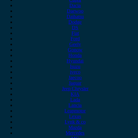
Dacia
Daewoo
Daihatsu
Dodge
DS
Fiat
Ford
Geely
Gonow
Honda
Hyundai
Isuzu
iveco
Jaecoo
Jaguar
Jeep Chrysler
KIA
Lada
Lancia
Leapmotor
Lexus
Lynk & co
Mazda
Mercedes