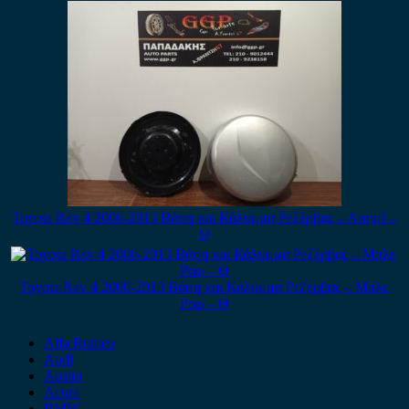
Toyota Rav 4 2006-2013 Βάση και Κάλυμμα Ρεζέρβας – Ασημί –
Θ
Toyota Rav 4 2006-2013 Βάση και Κάλυμμα Ρεζέρβας – Μπλε
Ραφ – Θ
Alfa Romeo
Audi
Austin
Acura
BMW