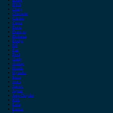
BYD
Chery
Chevrolet
Citroen
Cupra
Dacia
Daewoo
Daihatsu
Dodge
DS
Fiat
Ford
Geely
Gonow
Honda
Hyundai
Isuzu
iveco
Jaecoo
Jaguar
Jeep Chrysler
KIA
Lada
Lancia