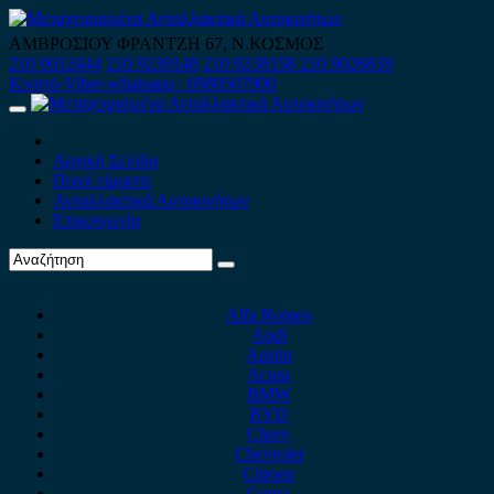
Skip
to
ΑΜΒΡΟΣΙΟΥ ΦΡΑΝΤΖΗ 67, Ν.ΚΟΣΜΟΣ
content
210 9012444
210 9239148
210 9238158
210 9026839
Κινητό-Viber-whatsapp : 6980507900
Primary
Menu
Αρχική Σελίδα
Ποιοί είμαστε
Ανταλλακτικά Αυτοκινήτων
Επικοινωνία
Alfa Romeo
Audi
Austin
Acura
BMW
BYD
Chery
Chevrolet
Citroen
Cupra