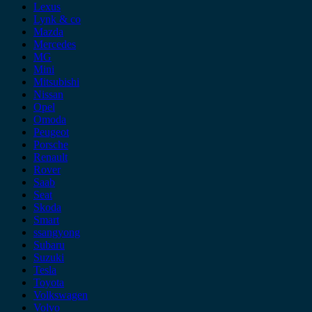
Lexus
Lynk & co
Mazda
Mercedes
MG
Mini
Mitsubishi
Nissan
Opel
Omoda
Peugeot
Porsche
Renault
Rover
Saab
Seat
Skoda
Smart
ssangyong
Subaru
Suzuki
Tesla
Toyota
Volkswagen
Volvo