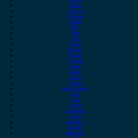
Dacia
Daewoo
Daihatsu
Dodge
DS
Fiat
Ford
Geely
Gonow
Honda
Hyundai
Isuzu
iveco
Jaecoo
Jaguar
Jeep Chrysler
KIA
Lada
Lancia
Leapmotor
Lexus
Lynk & co
Mazda
Mercedes