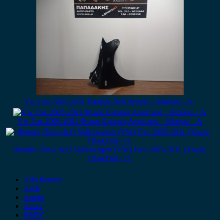
Vw Fox 2005-2011 Εμπρός Δεξί Φτερό – Μαύρο – Α .
Vw Fox 2005-2011 Φτερό Εμπρός Αριστερό – Μαύρο – Α
Φανάρι Πίσω Δεξί Volkswagen (VW) Fox 2005-2011 (Χωρίς
Πλακέτα) / c1
Alfa Romeo
Audi
Austin
Acura
BMW