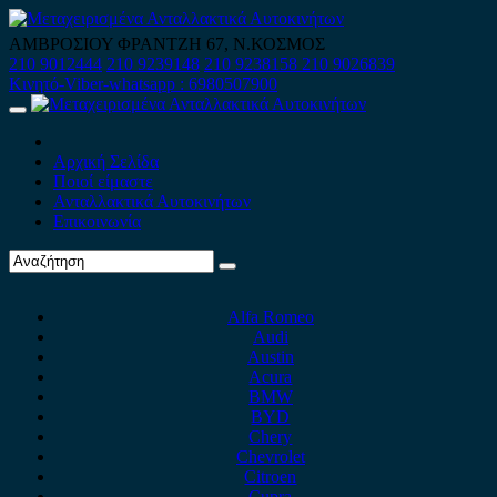
Skip
to
ΑΜΒΡΟΣΙΟΥ ΦΡΑΝΤΖΗ 67, Ν.ΚΟΣΜΟΣ
content
210 9012444
210 9239148
210 9238158
210 9026839
Κινητό-Viber-whatsapp : 6980507900
Primary
Menu
Αρχική Σελίδα
Ποιοί είμαστε
Ανταλλακτικά Αυτοκινήτων
Επικοινωνία
Alfa Romeo
Audi
Austin
Acura
BMW
BYD
Chery
Chevrolet
Citroen
Cupra