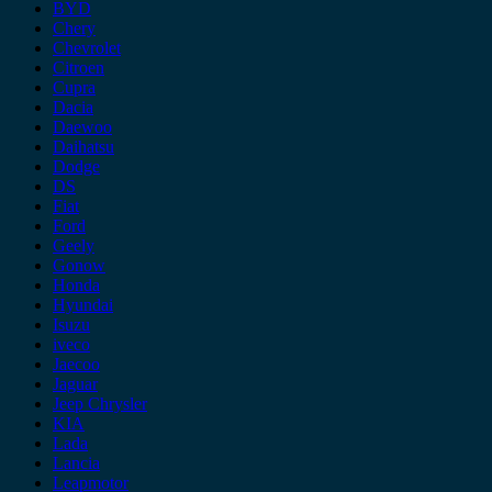
BYD
Chery
Chevrolet
Citroen
Cupra
Dacia
Daewoo
Daihatsu
Dodge
DS
Fiat
Ford
Geely
Gonow
Honda
Hyundai
Isuzu
iveco
Jaecoo
Jaguar
Jeep Chrysler
KIA
Lada
Lancia
Leapmotor