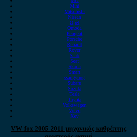
MG
Mini
Mitsubishi
Nissan
Opel
Omoda
Peugeot
Porsche
Renault
Rover
Saab
Seat
Skoda
Smart
ssangyong
Subaru
Suzuki
Tesla
Toyota
Volkswagen
Volvo
Xev
VW fox 2005-2011 μηχανικός καθρέπτης
αριστερός ασημί