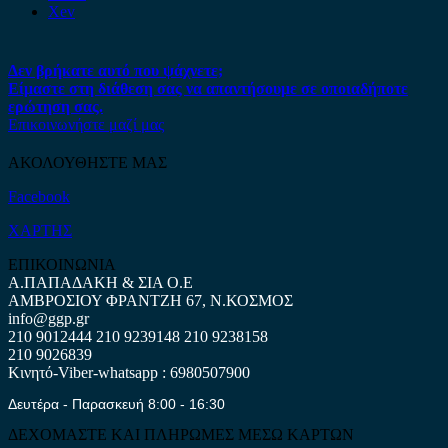
Xev
Δεν βρήκατε αυτό που ψάχνετε;
Είμαστε στη διάθεση σας να απαντήσουμε σε οποιαδήποτε
ερώτηση σας.
Επικοινωνήστε μαζί μας
ΑΚΟΛΟΥΘΗΣΤΕ ΜΑΣ
Facebook
ΧΑΡΤΗΣ
ΕΠΙΚΟΙΝΩΝΙΑ
Α.ΠΑΠΑΔΑΚΗ & ΣΙΑ Ο.Ε
ΑΜΒΡΟΣΙΟΥ ΦΡΑΝΤΖΗ 67, Ν.ΚΟΣΜΟΣ
info@ggp.gr
210 9012444
210 9239148
210 9238158
210 9026839
Κινητό-Viber-whatsapp : 6980507900
Δευτέρα - Παρασκευή 8:00 - 16:30
ΔΕΧΟΜΑΣΤΕ ΚΑΙ ΠΛΗΡΩΜΕΣ ΜΕΣΩ ΚΑΡΤΩΝ