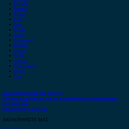
Porsche
Renault
Rover
Saab
Seat
Skoda
Smart
ssangyong
Subaru
Suzuki
Tesla
Toyota
Volkswagen
Volvo
Xev
Δεν βρήκατε αυτό που ψάχνετε;
Είμαστε στη διάθεση σας να απαντήσουμε σε οποιαδήποτε
ερώτηση σας.
Επικοινωνήστε μαζί μας
ΑΚΟΛΟΥΘΗΣΤΕ ΜΑΣ