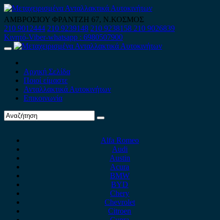
Skip
to
ΑΜΒΡΟΣΙΟΥ ΦΡΑΝΤΖΗ 67, Ν.ΚΟΣΜΟΣ
content
210 9012444
210 9239148
210 9238158
210 9026839
Κινητό-Viber-whatsapp : 6980507900
Primary
Menu
Αρχική Σελίδα
Ποιοί είμαστε
Ανταλλακτικά Αυτοκινήτων
Επικοινωνία
Alfa Romeo
Audi
Austin
Acura
BMW
BYD
Chery
Chevrolet
Citroen
Cupra