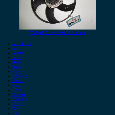
VW golf 3 1992-1998 βεντιλατέρ
Alfa Romeo
Audi
Austin
Acura
BMW
BYD
Chery
Chevrolet
Citroen
Cupra
Dacia
Daewoo
Daihatsu
Dodge
DS
Fiat