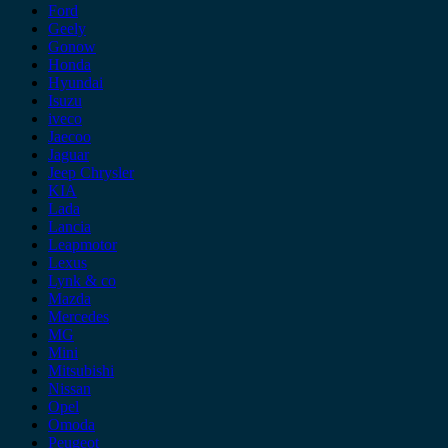
Ford
Geely
Gonow
Honda
Hyundai
Isuzu
iveco
Jaecoo
Jaguar
Jeep Chrysler
KIA
Lada
Lancia
Leapmotor
Lexus
Lynk & co
Mazda
Mercedes
MG
Mini
Mitsubishi
Nissan
Opel
Omoda
Peugeot