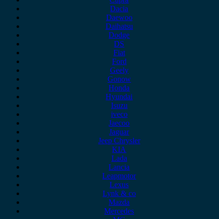
Dacia
Daewoo
Daihatsu
Dodge
DS
Fiat
Ford
Geely
Gonow
Honda
Hyundai
Isuzu
iveco
Jaecoo
Jaguar
Jeep Chrysler
KIA
Lada
Lancia
Leapmotor
Lexus
Lynk & co
Mazda
Mercedes