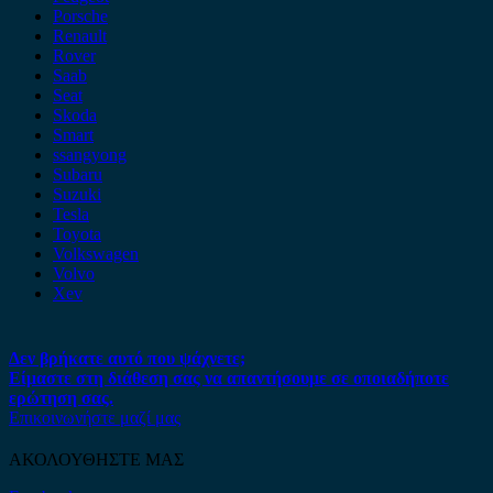
Porsche
Renault
Rover
Saab
Seat
Skoda
Smart
ssangyong
Subaru
Suzuki
Tesla
Toyota
Volkswagen
Volvo
Xev
Δεν βρήκατε αυτό που ψάχνετε;
Είμαστε στη διάθεση σας να απαντήσουμε σε οποιαδήποτε
ερώτηση σας.
Επικοινωνήστε μαζί μας
ΑΚΟΛΟΥΘΗΣΤΕ ΜΑΣ