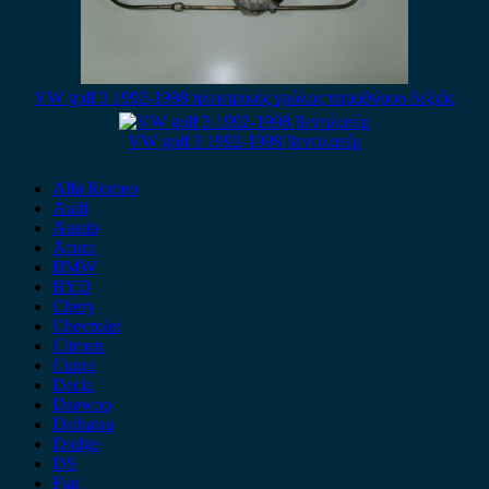
VW golf 3 1992-1998 ηλεκτρικός γρύλος παραθύρου δεξιός
VW golf 3 1992-1998 βεντιλατέρ
Alfa Romeo
Audi
Austin
Acura
BMW
BYD
Chery
Chevrolet
Citroen
Cupra
Dacia
Daewoo
Daihatsu
Dodge
DS
Fiat