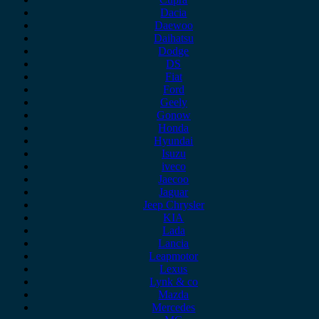
Dacia
Daewoo
Daihatsu
Dodge
DS
Fiat
Ford
Geely
Gonow
Honda
Hyundai
Isuzu
iveco
Jaecoo
Jaguar
Jeep Chrysler
KIA
Lada
Lancia
Leapmotor
Lexus
Lynk & co
Mazda
Mercedes