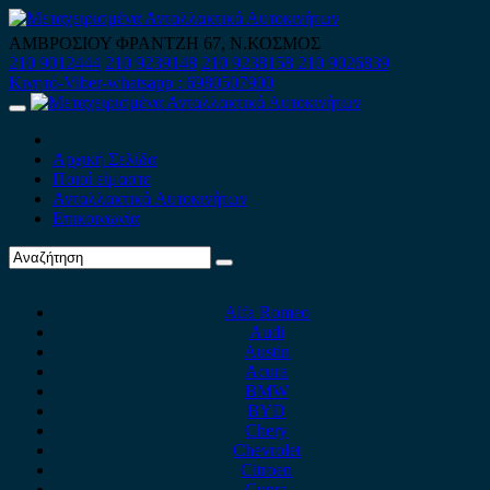
Skip
to
ΑΜΒΡΟΣΙΟΥ ΦΡΑΝΤΖΗ 67, Ν.ΚΟΣΜΟΣ
content
210 9012444
210 9239148
210 9238158
210 9026839
Κινητό-Viber-whatsapp : 6980507900
Primary
Menu
Αρχική Σελίδα
Ποιοί είμαστε
Ανταλλακτικά Αυτοκινήτων
Επικοινωνία
Alfa Romeo
Audi
Austin
Acura
BMW
BYD
Chery
Chevrolet
Citroen
Cupra