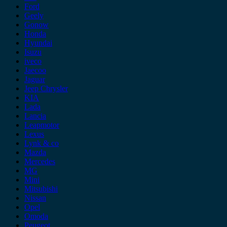
Ford
Geely
Gonow
Honda
Hyundai
Isuzu
iveco
Jaecoo
Jaguar
Jeep Chrysler
KIA
Lada
Lancia
Leapmotor
Lexus
Lynk & co
Mazda
Mercedes
MG
Mini
Mitsubishi
Nissan
Opel
Omoda
Peugeot