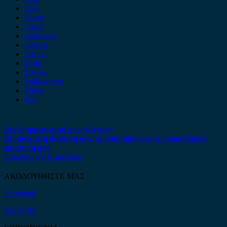
Seat
Skoda
Smart
ssangyong
Subaru
Suzuki
Tesla
Toyota
Volkswagen
Volvo
Xev
Δεν βρήκατε αυτό που ψάχνετε;
Είμαστε στη διάθεση σας να απαντήσουμε σε οποιαδήποτε
ερώτηση σας.
Επικοινωνήστε μαζί μας
ΑΚΟΛΟΥΘΗΣΤΕ ΜΑΣ
Facebook
ΧΑΡΤΗΣ