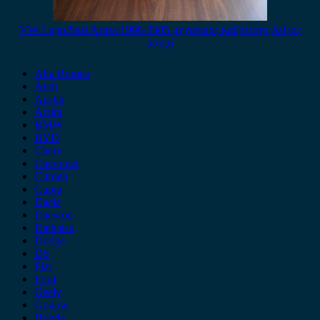
VW Lupo/Seat Arosa 1998-2005 μηχανικός καθρέπτης δεξιός
ασημί
Alfa Romeo
Audi
Austin
Acura
BMW
BYD
Chery
Chevrolet
Citroen
Cupra
Dacia
Daewoo
Daihatsu
Dodge
DS
Fiat
Ford
Geely
Gonow
Honda