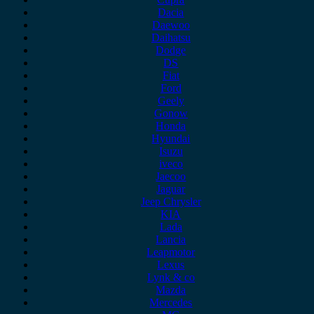
Dacia
Daewoo
Daihatsu
Dodge
DS
Fiat
Ford
Geely
Gonow
Honda
Hyundai
Isuzu
iveco
Jaecoo
Jaguar
Jeep Chrysler
KIA
Lada
Lancia
Leapmotor
Lexus
Lynk & co
Mazda
Mercedes