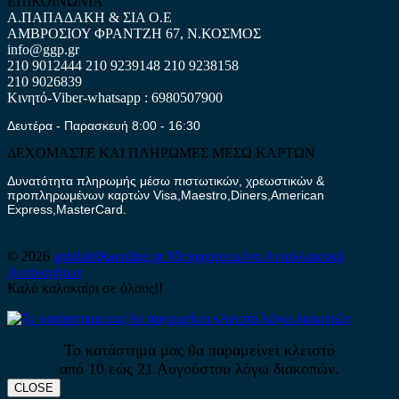
ΕΠΙΚΟΙΝΩΝΙΑ
Α.ΠΑΠΑΔΑΚΗ & ΣΙΑ Ο.Ε
ΑΜΒΡΟΣΙΟΥ ΦΡΑΝΤΖΗ 67, Ν.ΚΟΣΜΟΣ
info@ggp.gr
210 9012444
210 9239148
210 9238158
210 9026839
Κινητό-Viber-whatsapp : 6980507900
Δευτέρα - Παρασκευή 8:00 - 16:30
ΔΕΧΟΜΑΣΤΕ ΚΑΙ ΠΛΗΡΩΜΕΣ ΜΕΣΩ ΚΑΡΤΩΝ
Δυνατότητα πληρωμής μέσω πιστωτικών, χρεωστικών &
προπληρωμένων καρτών Visa,Maestro,Diners,American
Express,MasterCard.
© 2026
antalaktikaonline.gr
Μεταχειρισμένα Ανταλλακτικά
Αυτοκινήτων
Καλό καλοκαίρι σε όλους!!
Το κατάστημα μας θα παραμείνει κλειστό
από 10 εώς 21 Αυγούστου λόγω διακοπών.
CLOSE