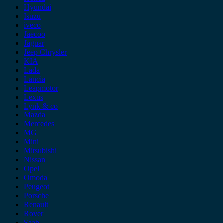
Hyundai
Isuzu
iveco
Jaecoo
Jaguar
Jeep Chrysler
KIA
Lada
Lancia
Leapmotor
Lexus
Lynk & co
Mazda
Mercedes
MG
Mini
Mitsubishi
Nissan
Opel
Omoda
Peugeot
Porsche
Renault
Rover
Saab