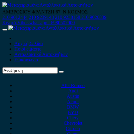
Skip
to
ΑΜΒΡΟΣΙΟΥ ΦΡΑΝΤΖΗ 67, Ν.ΚΟΣΜΟΣ
content
210 9012444
210 9239148
210 9238158
210 9026839
Κινητό-Viber-whatsapp : 6980507900
Primary
Menu
Αρχική Σελίδα
Ποιοί είμαστε
Ανταλλακτικά Αυτοκινήτων
Επικοινωνία
Alfa Romeo
Audi
Austin
Acura
BMW
BYD
Chery
Chevrolet
Citroen
Cupra