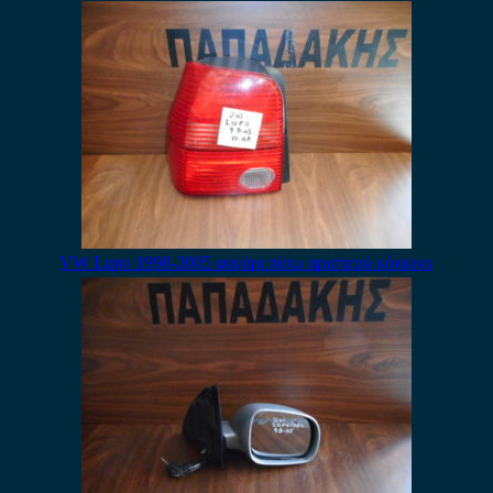
VW Lupo 1998-2005 φανάρι πίσω αριστερό κόκκινο