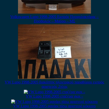
Volkswagen Lupo 1998-2005 Εμπρός Προφυλακτήρας –
Προβολείς – Μαύρο – ΜΣ
VW Lupo 1998-2005 διακόπτης ηλεκτρικού παραθύρου εμπρός
αριστερός 2πλος
VW Lupo 1998-2005 εταζέρα γκρι –
VW Lupo 1998-2005 φανάρι πίσω αριστερό κόκκινο