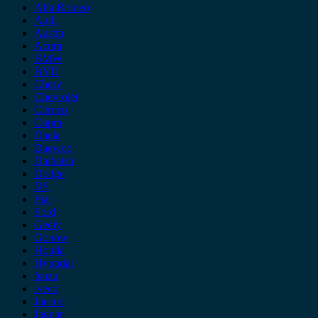
Alfa Romeo
Audi
Austin
Acura
BMW
BYD
Chery
Chevrolet
Citroen
Cupra
Dacia
Daewoo
Daihatsu
Dodge
DS
Fiat
Ford
Geely
Gonow
Honda
Hyundai
Isuzu
iveco
Jaecoo
Jaguar