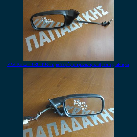
VW Passat 1989-1996 αριστερός μηχανικός καθρέπτης άβαφος