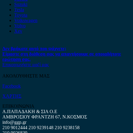
Suzuki
Tesla
Toyota
Volkswagen
Volvo
Xev
Δεν βρήκατε αυτό που ψάχνετε;
Είμαστε στη διάθεση σας να απαντήσουμε σε οποιαδήποτε
ερώτηση σας.
Επικοινωνήστε μαζί μας
ΑΚΟΛΟΥΘΗΣΤΕ ΜΑΣ
Facebook
ΧΑΡΤΗΣ
ΕΠΙΚΟΙΝΩΝΙΑ
Α.ΠΑΠΑΔΑΚΗ & ΣΙΑ Ο.Ε
ΑΜΒΡΟΣΙΟΥ ΦΡΑΝΤΖΗ 67, Ν.ΚΟΣΜΟΣ
info@ggp.gr
210 9012444
210 9239148
210 9238158
210 9026839