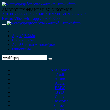
Skip
to
ΑΜΒΡΟΣΙΟΥ ΦΡΑΝΤΖΗ 67, Ν.ΚΟΣΜΟΣ
content
210 9012444
210 9239148
210 9238158
210 9026839
Κινητό-Viber-whatsapp : 6980507900
Primary
Menu
Αρχική Σελίδα
Ποιοί είμαστε
Ανταλλακτικά Αυτοκινήτων
Επικοινωνία
Alfa Romeo
Audi
Austin
Acura
BMW
BYD
Chery
Chevrolet
Citroen
Cupra