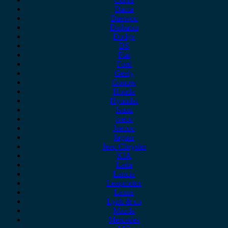
Dacia
Daewoo
Daihatsu
Dodge
DS
Fiat
Ford
Geely
Gonow
Honda
Hyundai
Isuzu
iveco
Jaecoo
Jaguar
Jeep Chrysler
KIA
Lada
Lancia
Leapmotor
Lexus
Lynk & co
Mazda
Mercedes