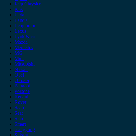
Jeep Chrysler
KIA
Lada
Lancia
Leapmotor
Lexus
Lynk & co
Mazda
Mercedes
MG
Mini
Mitsubishi
Nissan
Opel
Omoda
Peugeot
Porsche
Renault
Rover
Saab
Seat
Skoda
Smart
ssangyong
Subaru